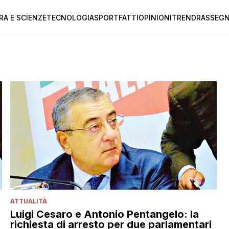
RA E SCIENZE
TECNOLOGIA
SPORT
FATTI
OPINIONI
TREND
RASSEGN
ATTUALITÀ
Luigi Cesaro e Antonio Pentangelo: la
richiesta di arresto per due parlamentari