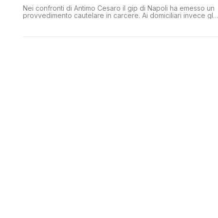
Nei confronti di Antimo Cesaro il gip di Napoli ha emesso un
provvedimento cautelare in carcere. Ai domiciliari invece gli
altri due fratelli, Aniello e Raffaele. L'accusa contestata è di
concorso esterno in associazione mafiosa