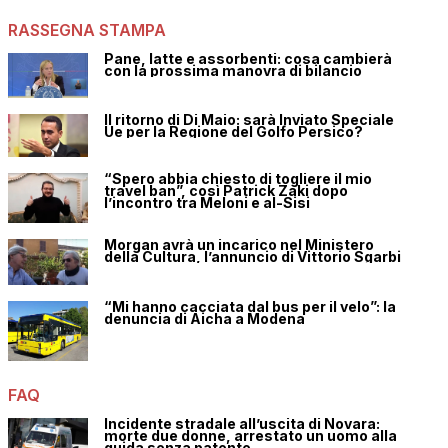
RASSEGNA STAMPA
Pane, latte e assorbenti: cosa cambierà
con la prossima manovra di bilancio
Il ritorno di Di Maio: sarà Inviato Speciale
Ue per la Regione del Golfo Persico?
“Spero abbia chiesto di togliere il mio
travel ban”, così Patrick Zaki dopo
l’incontro tra Meloni e al-Sisi
Morgan avrà un incarico nel Ministero
della Cultura, l’annuncio di Vittorio Sgarbi
“Mi hanno cacciata dal bus per il velo”: la
denuncia di Aicha a Modena
FAQ
Incidente stradale all’uscita di Novara:
morte due donne, arrestato un uomo alla
guida senza patente