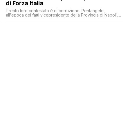
di Forza Italia
Il reato loro contestato è di corruzione. Pentangelo,
all'epoca dei fatti vicepresidente della Provincia di Napoli,
ha ricevuto un orologio Rolex molto costoso in occasione
dei suoi 50 anni. Cesaro sarebbe invece indirettamente
chiamato in causa in un'intercettazione con riferimento di un
versamento in contanti a 10 mila euro in occasione di una
campagna elettorale