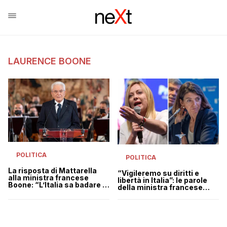
LAURENCE BOONE
POLITICA
POLITICA
La risposta di Mattarella
“Vigileremo su diritti e
alla ministra francese
libertà in Italia”: le parole
Boone: “L’Italia sa badare a
della ministra francese
se stessa”
Boone che fanno infuriare
Meloni e Calenda