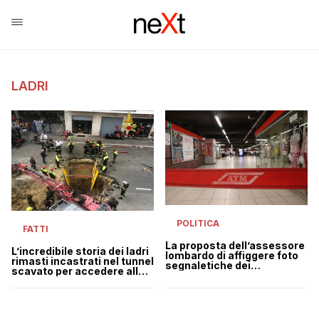
LADRI
POLITICA
FATTI
La proposta dell’assessore
L’incredibile storia dei ladri
lombardo di affiggere foto
rimasti incastrati nel tunnel
segnaletiche dei
scavato per accedere alla
borseggiatori sui mezzi
banca
pubblici