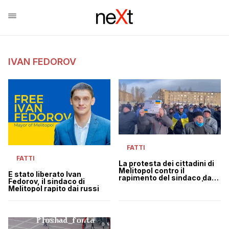
IVAN FEDOROV
FATTI
FATTI
La protesta dei cittadini di
Melitopol contro il
È stato liberato Ivan
rapimento del sindaco da
Fedorov, il sindaco di
parte dei militari russi |
Melitopol rapito dai russi
VIDEO