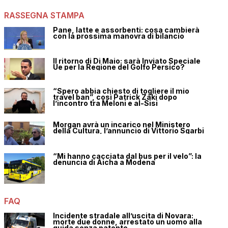
RASSEGNA STAMPA
Pane, latte e assorbenti: cosa cambierà
con la prossima manovra di bilancio
Il ritorno di Di Maio: sarà Inviato Speciale
Ue per la Regione del Golfo Persico?
“Spero abbia chiesto di togliere il mio
travel ban”, così Patrick Zaki dopo
l’incontro tra Meloni e al-Sisi
Morgan avrà un incarico nel Ministero
della Cultura, l’annuncio di Vittorio Sgarbi
“Mi hanno cacciata dal bus per il velo”: la
denuncia di Aicha a Modena
FAQ
Incidente stradale all’uscita di Novara:
morte due donne, arrestato un uomo alla
guida senza patente