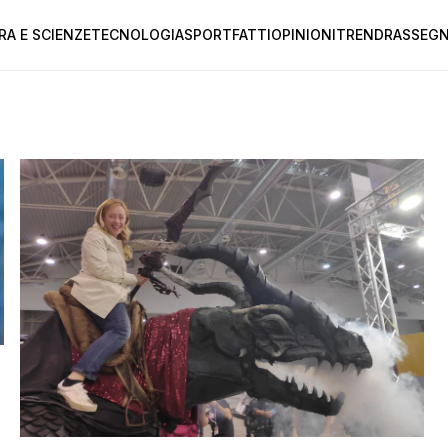
RA E SCIENZE
TECNOLOGIA
SPORT
FATTI
OPINIONI
TREND
RASSEGN