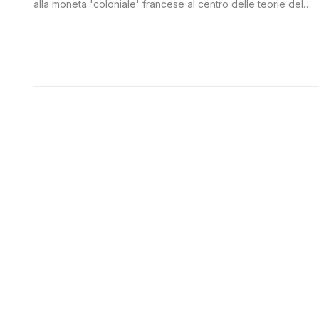
alla moneta 'coloniale' francese al centro delle teorie del
complotto di Giorgia Meloni, Luigi Di Maio e Alessandro Di
Battista. La fine di un'era o la fine dell'invasione dei migranti?