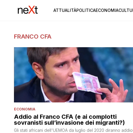
ATTUALITÀ
POLITICA
ECONOMIA
CULTU
FRANCO CFA
ECONOMIA
Addio al Franco CFA (e ai complotti
sovranisti sull’invasione dei migranti?)
Gli stati africani dell'UEMOA da luglio del 2020 diranno addio