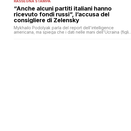
RASSEGNA STAMPA
“Anche alcuni partiti italiani hanno
ricevuto fondi russi”, l’accusa del
consigliere di Zelensky
Mykhailo Podolyak parla del report dell'intelligence
americana, ma spiega che i dati nelle mani dell'Ucraina (figli
di una cooperazione con l'Italia) mostrano ingerenze
finanziarie del Cremlino su alcuni attori politici nostrani