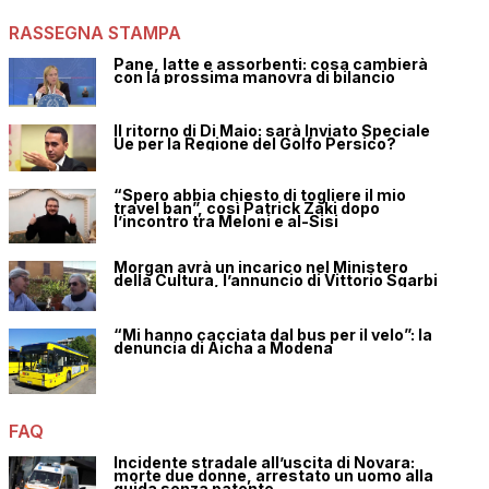
RASSEGNA STAMPA
Pane, latte e assorbenti: cosa cambierà
con la prossima manovra di bilancio
Il ritorno di Di Maio: sarà Inviato Speciale
Ue per la Regione del Golfo Persico?
“Spero abbia chiesto di togliere il mio
travel ban”, così Patrick Zaki dopo
l’incontro tra Meloni e al-Sisi
Morgan avrà un incarico nel Ministero
della Cultura, l’annuncio di Vittorio Sgarbi
“Mi hanno cacciata dal bus per il velo”: la
denuncia di Aicha a Modena
FAQ
Incidente stradale all’uscita di Novara:
morte due donne, arrestato un uomo alla
guida senza patente