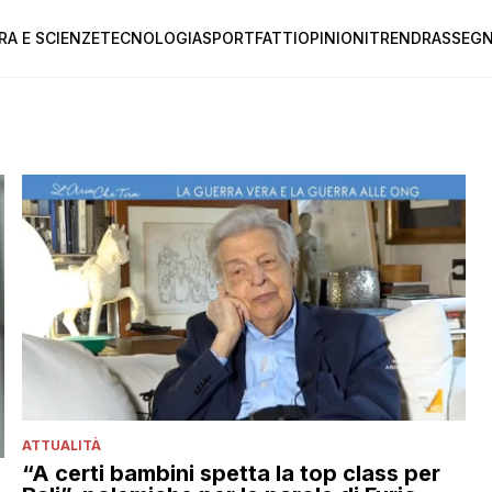
RA E SCIENZE
TECNOLOGIA
SPORT
FATTI
OPINIONI
TREND
RASSEGN
ATTUALITÀ
“A certi bambini spetta la top class per