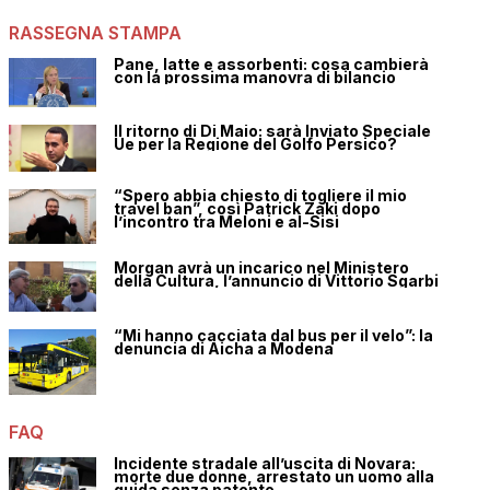
RASSEGNA STAMPA
Pane, latte e assorbenti: cosa cambierà
con la prossima manovra di bilancio
Il ritorno di Di Maio: sarà Inviato Speciale
Ue per la Regione del Golfo Persico?
“Spero abbia chiesto di togliere il mio
travel ban”, così Patrick Zaki dopo
l’incontro tra Meloni e al-Sisi
Morgan avrà un incarico nel Ministero
della Cultura, l’annuncio di Vittorio Sgarbi
“Mi hanno cacciata dal bus per il velo”: la
denuncia di Aicha a Modena
FAQ
Incidente stradale all’uscita di Novara:
morte due donne, arrestato un uomo alla
guida senza patente