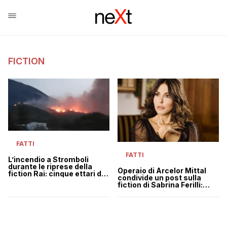
FICTION
FATTI
FATTI
L’incendio a Stromboli
durante le riprese della
Operaio di Arcelor Mittal
fiction Rai: cinque ettari di
condivide un post sulla
macchia mediterranea
fiction di Sabrina Ferilli:
perduta
licenziato