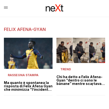
FELIX AFENA-GYAN
TREND
RASSEGNA STAMPA
Chi ha detto a Felix Afena-
Gyan “dentro ci sono le
Ma quanto è spontanea la
banane” mentre scartava il
risposta di Felix Afena Gyan
regalo di Mourinho? | VIDEO
che minimizza “l’incidente
delle banane”?