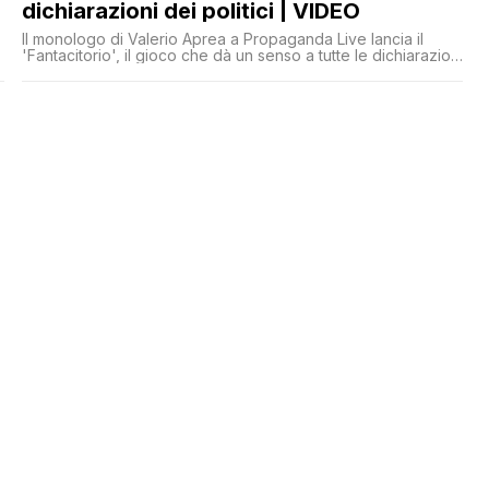
dichiarazioni dei politici | VIDEO
Il monologo di Valerio Aprea a Propaganda Live lancia il
'Fantacitorio', il gioco che dà un senso a tutte le dichiarazioni
assurde dei politici