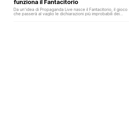
funziona il Fantacitorio
Da un'idea di Propaganda Live nasce il Fantacitorio, il gioco
che passerà al vaglio le dichiarazioni più improbabili dei
politici italiani, attribuendogli un punteggio.