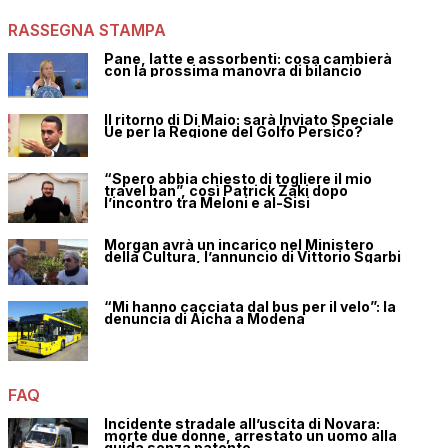
RASSEGNA STAMPA
Pane, latte e assorbenti: cosa cambierà
con la prossima manovra di bilancio
Il ritorno di Di Maio: sarà Inviato Speciale
Ue per la Regione del Golfo Persico?
“Spero abbia chiesto di togliere il mio
travel ban”, così Patrick Zaki dopo
l’incontro tra Meloni e al-Sisi
Morgan avrà un incarico nel Ministero
della Cultura, l’annuncio di Vittorio Sgarbi
“Mi hanno cacciata dal bus per il velo”: la
denuncia di Aicha a Modena
FAQ
Incidente stradale all’uscita di Novara:
morte due donne, arrestato un uomo alla
guida senza patente