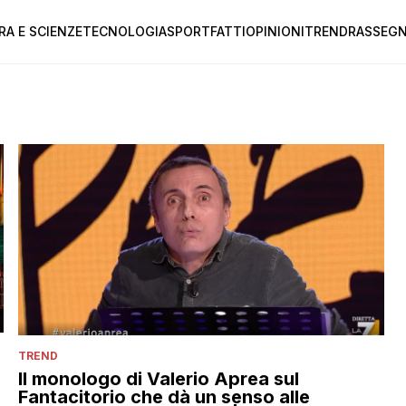
RA E SCIENZE
TECNOLOGIA
SPORT
FATTI
OPINIONI
TREND
RASSEGN
TREND
Il monologo di Valerio Aprea sul
Fantacitorio che dà un senso alle