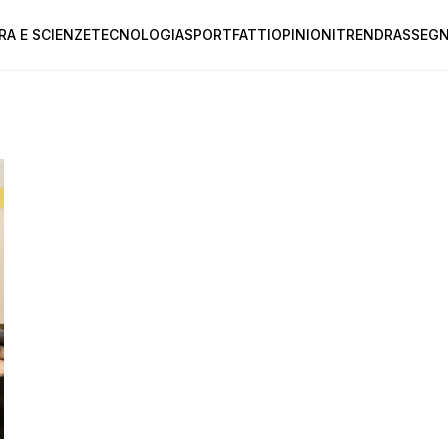
RA E SCIENZE
TECNOLOGIA
SPORT
FATTI
OPINIONI
TREND
RASSEGN