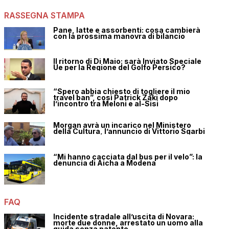
RASSEGNA STAMPA
Pane, latte e assorbenti: cosa cambierà
con la prossima manovra di bilancio
Il ritorno di Di Maio: sarà Inviato Speciale
Ue per la Regione del Golfo Persico?
“Spero abbia chiesto di togliere il mio
travel ban”, così Patrick Zaki dopo
l’incontro tra Meloni e al-Sisi
Morgan avrà un incarico nel Ministero
della Cultura, l’annuncio di Vittorio Sgarbi
“Mi hanno cacciata dal bus per il velo”: la
denuncia di Aicha a Modena
FAQ
Incidente stradale all’uscita di Novara:
morte due donne, arrestato un uomo alla
guida senza patente