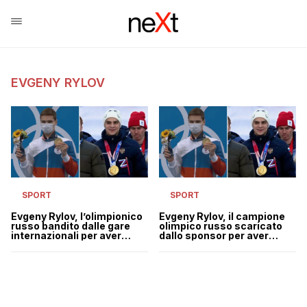
EVGENY RYLOV
SPORT
SPORT
Evgeny Rylov, l’olimpionico
Evgeny Rylov, il campione
russo bandito dalle gare
olimpico russo scaricato
internazionali per aver
dallo sponsor per aver
preso parte alla parata di
preso parte alla parata di
Putin
Putin