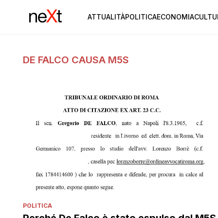
ATTUALITÀ
POLITICA
ECONOMIA
CULTU
DE FALCO CAUSA M5S
POLITICA
Perché De Falco è stato espulso dal M5S