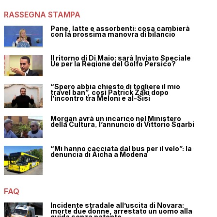
RASSEGNA STAMPA
Pane, latte e assorbenti: cosa cambierà
con la prossima manovra di bilancio
Il ritorno di Di Maio: sarà Inviato Speciale
Ue per la Regione del Golfo Persico?
“Spero abbia chiesto di togliere il mio
travel ban”, così Patrick Zaki dopo
l’incontro tra Meloni e al-Sisi
Morgan avrà un incarico nel Ministero
della Cultura, l’annuncio di Vittorio Sgarbi
“Mi hanno cacciata dal bus per il velo”: la
denuncia di Aicha a Modena
FAQ
Incidente stradale all’uscita di Novara:
morte due donne, arrestato un uomo alla
guida senza patente