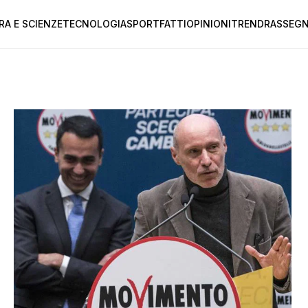
RA E SCIENZE
TECNOLOGIA
SPORT
FATTI
OPINIONI
TREND
RASSEGN