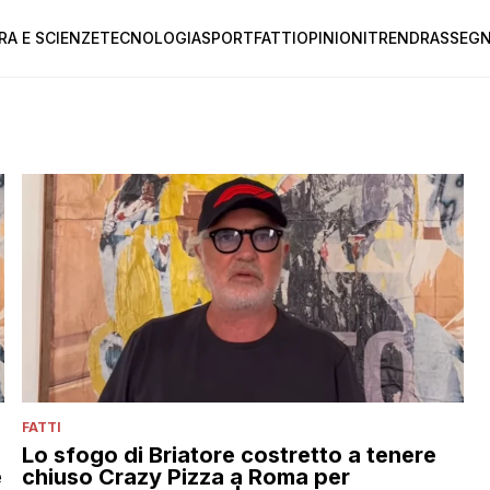
RA E SCIENZE
TECNOLOGIA
SPORT
FATTI
OPINIONI
TREND
RASSEGN
FATTI
Lo sfogo di Briatore costretto a tenere
e
chiuso Crazy Pizza a Roma per