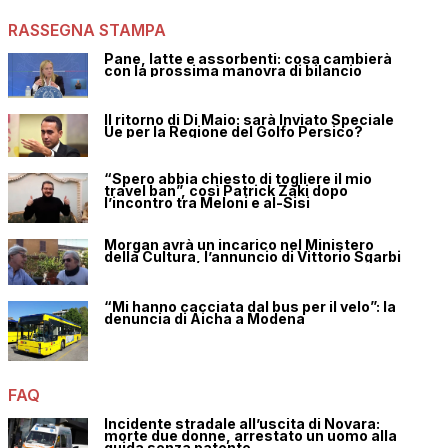
RASSEGNA STAMPA
Pane, latte e assorbenti: cosa cambierà
con la prossima manovra di bilancio
Il ritorno di Di Maio: sarà Inviato Speciale
Ue per la Regione del Golfo Persico?
“Spero abbia chiesto di togliere il mio
travel ban”, così Patrick Zaki dopo
l’incontro tra Meloni e al-Sisi
Morgan avrà un incarico nel Ministero
della Cultura, l’annuncio di Vittorio Sgarbi
“Mi hanno cacciata dal bus per il velo”: la
denuncia di Aicha a Modena
FAQ
Incidente stradale all’uscita di Novara:
morte due donne, arrestato un uomo alla
guida senza patente