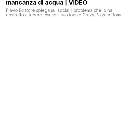
mancanza di acqua | VIDEO
Flavio Briatore spiega sui social il problema che lo ha
costretto a tenere chiuso il suo locale Crazy Pizza a Roma:
'Siamo stati obbligati a chiudere per assenza di acqua'