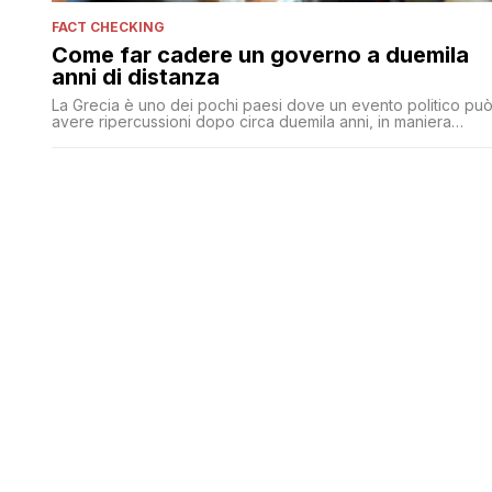
FACT CHECKING
Come far cadere un governo a duemila
anni di distanza
La Grecia è uno dei pochi paesi dove un evento politico pu
avere ripercussioni dopo circa duemila anni, in maniera
diretta e circostanziata. Lunedì, infatti, il ministro della difesa
Panos Kammenos ha rassegnato ieri le sue dimissioni e
annunciato l’uscita dalla maggioranza di governo. Tutto a
causa di Alessandro Magno