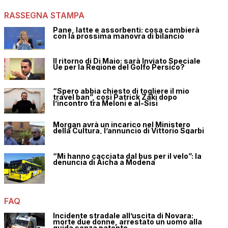
RASSEGNA STAMPA
Pane, latte e assorbenti: cosa cambierà
con la prossima manovra di bilancio
Il ritorno di Di Maio: sarà Inviato Speciale
Ue per la Regione del Golfo Persico?
“Spero abbia chiesto di togliere il mio
travel ban”, così Patrick Zaki dopo
l’incontro tra Meloni e al-Sisi
Morgan avrà un incarico nel Ministero
della Cultura, l’annuncio di Vittorio Sgarbi
“Mi hanno cacciata dal bus per il velo”: la
denuncia di Aicha a Modena
FAQ
Incidente stradale all’uscita di Novara:
morte due donne, arrestato un uomo alla
guida senza patente