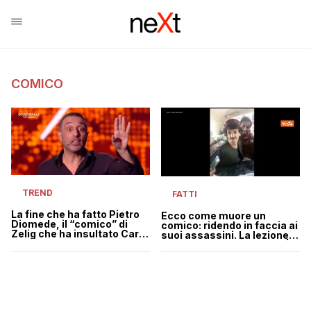
COMICO
TREND
FATTI
La fine che ha fatto Pietro
Ecco come muore un
Diomede, il “comico” di
comico: ridendo in faccia ai
Zelig che ha insultato Carol
suoi assassini. La lezione di
Maltesi
Khasha Zwan ai talebani |
VIDEO