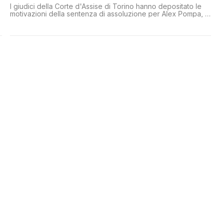
I giudici della Corte d'Assise di Torino hanno depositato le
motivazioni della sentenza di assoluzione per Alex Pompa, il
19enne che nel 2020 uccise suo padre violento con la
moglie e i figli