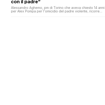
con il padre”
Alessandro Aghemo, pm di Torino che aveva chiesto 14 anni
per Alex Pompa per l'omicidio del padre violente, ricorre
contro la sentenza di assoluzione arrivata lo scorso
novembre perché 'il fatto non costituisce reato'