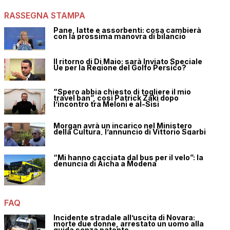
RASSEGNA STAMPA
Pane, latte e assorbenti: cosa cambierà
con la prossima manovra di bilancio
Il ritorno di Di Maio: sarà Inviato Speciale
Ue per la Regione del Golfo Persico?
“Spero abbia chiesto di togliere il mio
travel ban”, così Patrick Zaki dopo
l’incontro tra Meloni e al-Sisi
Morgan avrà un incarico nel Ministero
della Cultura, l’annuncio di Vittorio Sgarbi
“Mi hanno cacciata dal bus per il velo”: la
denuncia di Aicha a Modena
FAQ
Incidente stradale all’uscita di Novara:
morte due donne, arrestato un uomo alla
guida senza patente