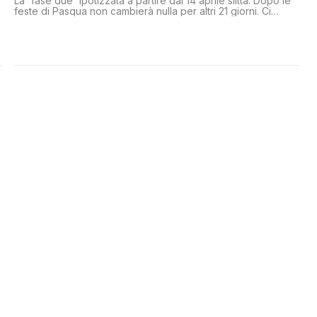
La 'fase due' ipotizzata a partire dal 14 aprile slitta. Dopo le
feste di Pasqua non cambierà nulla per altri 21 giorni. Ci
potrebbero essere le prime piccole riaperture, come quella
per librerie e cartolerie che potranno tirare su le
saracinesche dal 14 aprile così come le aziende che
fabbricano macchinari agricoli, quelle che essiccano o
lavorano il legno e le imprese di silvicoltura e, forse, i negozi
di abbigliamento per neonati.