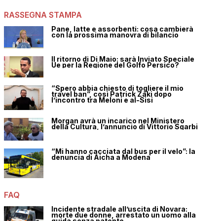
RASSEGNA STAMPA
Pane, latte e assorbenti: cosa cambierà
con la prossima manovra di bilancio
Il ritorno di Di Maio: sarà Inviato Speciale
Ue per la Regione del Golfo Persico?
“Spero abbia chiesto di togliere il mio
travel ban”, così Patrick Zaki dopo
l’incontro tra Meloni e al-Sisi
Morgan avrà un incarico nel Ministero
della Cultura, l’annuncio di Vittorio Sgarbi
“Mi hanno cacciata dal bus per il velo”: la
denuncia di Aicha a Modena
FAQ
Incidente stradale all’uscita di Novara:
morte due donne, arrestato un uomo alla
guida senza patente