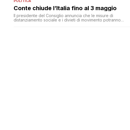
POLITICA
Conte chiude l’Italia fino al 3 maggio
Il presidente del Consiglio annuncia che le misure di
distanziamento sociale e i divieti di movimento potranno
durare altri venti giorni, anche se auspica, se i numeri lo
consentono, di riaprire prima. Poi risponde a Salvini e Meloni
sul MES