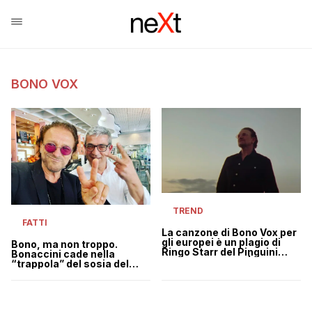
BONO VOX
TREND
FATTI
La canzone di Bono Vox per
gli europei è un plagio di
Bono, ma non troppo.
Ringo Starr del Pinguini
Bonaccini cade nella
Tattici Nucleari? | VIDEO
“trappola” del sosia del
cantante degli U2