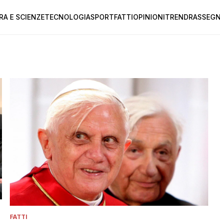
RA E SCIENZE
TECNOLOGIA
SPORT
FATTI
OPINIONI
TREND
RASSEGN
FATTI