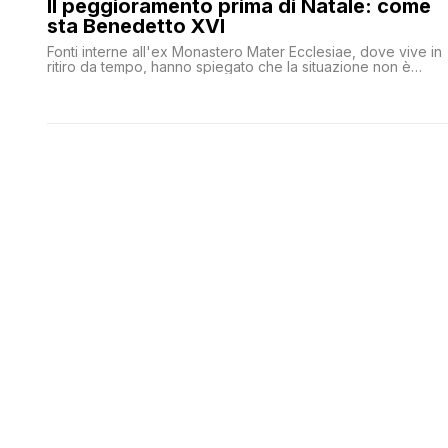
Il peggioramento prima di Natale: come
sta Benedetto XVI
Fonti interne all'ex Monastero Mater Ecclesiae, dove vive in
ritiro da tempo, hanno spiegato che la situazione non è
cambiata rispetto ai giorni scorsi. Ma le condizioni di salute
del Papa Emerito sono molto gravi