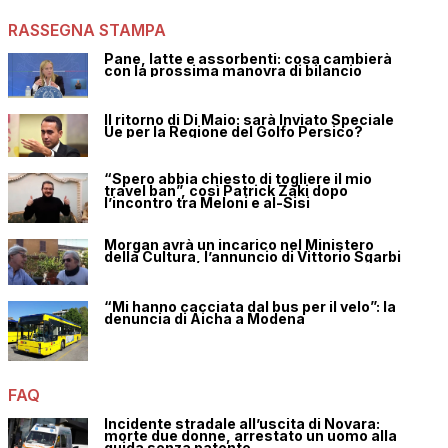
RASSEGNA STAMPA
Pane, latte e assorbenti: cosa cambierà
con la prossima manovra di bilancio
Il ritorno di Di Maio: sarà Inviato Speciale
Ue per la Regione del Golfo Persico?
“Spero abbia chiesto di togliere il mio
travel ban”, così Patrick Zaki dopo
l’incontro tra Meloni e al-Sisi
Morgan avrà un incarico nel Ministero
della Cultura, l’annuncio di Vittorio Sgarbi
“Mi hanno cacciata dal bus per il velo”: la
denuncia di Aicha a Modena
FAQ
Incidente stradale all’uscita di Novara:
morte due donne, arrestato un uomo alla
guida senza patente