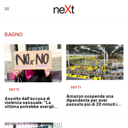
BAGNO
FATTI
FATTI
Amazon sospende una
Assolto dall’accusa di
dipendente per aver
violenza sessuale: “La
passato più di 20 minuti in
vittima potrebbe avergli
bagno
dato delle speranze
facendosi accompagnare
in bagno”