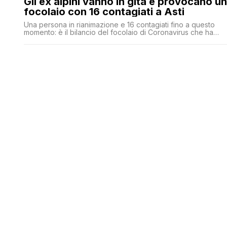
Gli ex alpini vanno in gita e provocano un
focolaio con 16 contagiati a Asti
Una persona in rianimazione e 16 contagiati fino a questo
momento: è il bilancio del focolaio di Coronavirus che ha
colpito Asti. Tutto per una gita per festeggiare i 100 anni di
un ex alpino. Anche se i raduni ufficiali degli alpini a causa
della pandemia erano stati cancellati