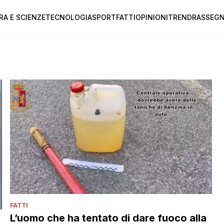
RA E SCIENZE
TECNOLOGIA
SPORT
FATTI
OPINIONI
TREND
RASSEGN
FATTI
L’uomo che ha tentato di dare fuoco alla