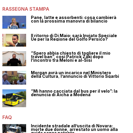
RASSEGNA STAMPA
Pane, latte e assorbenti: cosa cambierà
con la prossima manovra di bilancio
Il ritorno di Di Maio: sarà Inviato Speciale
Ue per la Regione del Golfo Persico?
“Spero abbia chiesto di togliere il mio
travel ban”, così Patrick Zaki dopo
l’incontro tra Meloni e al-Sisi
Morgan avrà un incarico nel Ministero
della Cultura, l’annuncio di Vittorio Sgarbi
“Mi hanno cacciata dal bus per il velo”: la
denuncia di Aicha a Modena
FAQ
Incidente stradale all’uscita di Novara:
morte due donne, arrestato un uomo alla
guida senza patente