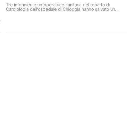
Tre infermieri e un'operatrice sanitaria del reparto di
Cardiologia dell’ospedale di Chioggia hanno salvato un
32enne in arresto cardiaco durante un volo Venezia-Parigi
e