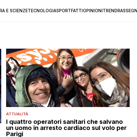
RA E SCIENZE
TECNOLOGIA
SPORT
FATTI
OPINIONI
TREND
RASSEGN
ATTUALITÀ
I quattro operatori sanitari che salvano
un uomo in arresto cardiaco sul volo per
Parigi