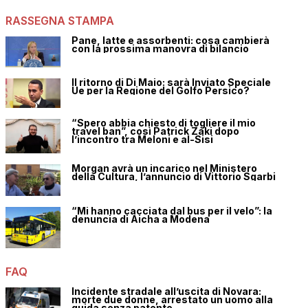
RASSEGNA STAMPA
Pane, latte e assorbenti: cosa cambierà
con la prossima manovra di bilancio
Il ritorno di Di Maio: sarà Inviato Speciale
Ue per la Regione del Golfo Persico?
“Spero abbia chiesto di togliere il mio
travel ban”, così Patrick Zaki dopo
l’incontro tra Meloni e al-Sisi
Morgan avrà un incarico nel Ministero
della Cultura, l’annuncio di Vittorio Sgarbi
“Mi hanno cacciata dal bus per il velo”: la
denuncia di Aicha a Modena
FAQ
Incidente stradale all’uscita di Novara:
morte due donne, arrestato un uomo alla
guida senza patente