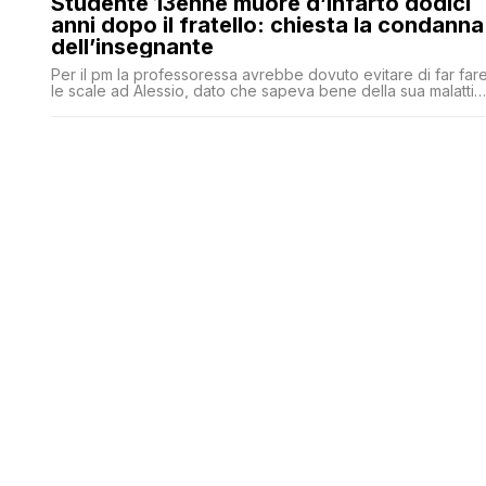
Studente 13enne muore d’infarto dodici
anni dopo il fratello: chiesta la condanna
dell’insegnante
Per il pm la professoressa avrebbe dovuto evitare di far far
le scale ad Alessio, dato che sapeva bene della sua malattia
cardiaca