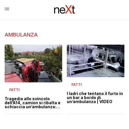
AMBULANZA
FATTI
FATTI
I ladri che tentano il furto in
un bar a bordo di
Tragedia allo svincolo
un’ambulanza | VIDEO
dell’A14, camion si ribalta e
schiaccia un’ambulanza:
almeno due morti