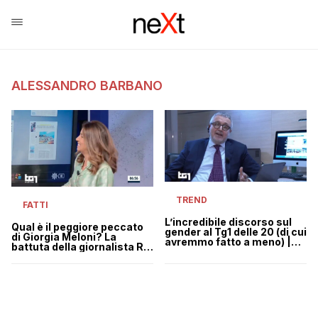
ALESSANDRO BARBANO
TREND
FATTI
L’incredibile discorso sul
Qual è il peggiore peccato
gender al Tg1 delle 20 (di cui
di Giorgia Meloni? La
avremmo fatto a meno) |
battuta della giornalista Rai
VIDEO
che la Lega vuole far
sospendere | VIDEO