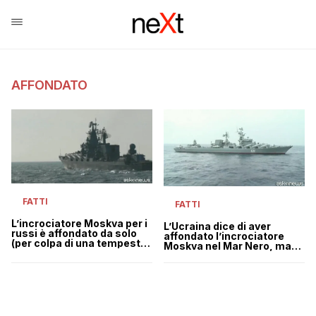
AFFONDATO
FATTI
FATTI
L’incrociatore Moskva per i
L’Ucraina dice di aver
russi è affondato da solo
affondato l’incrociatore
(per colpa di una tempesta
Moskva nel Mar Nero, ma
durante il rimorchio)
per la Russia “è ancora a
galla”