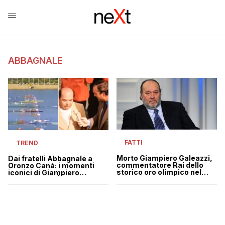
ABBAGNALE
FATTI
TREND
Morto Giampiero Galeazzi,
Dai fratelli Abbagnale a
commentatore Rai dello
Oronzo Canà: i momenti
storico oro olimpico nel
iconici di Giampiero
canottaggio a Seoul ’88
Galeazzi in tv | VIDEO