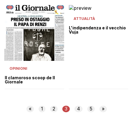
ATTUALITÀ
L'indipendenza e il vecchio
Vuja
OPINIONI
Il clamoroso scoop de Il
Giornale
«
1
2
3
4
5
»