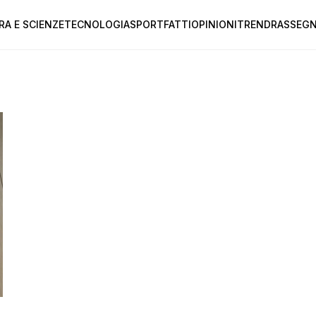
RA E SCIENZE
TECNOLOGIA
SPORT
FATTI
OPINIONI
TREND
RASSEGN