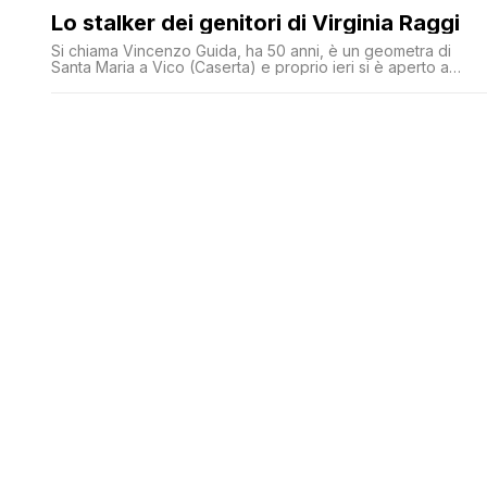
Lo stalker dei genitori di Virginia Raggi
Si chiama Vincenzo Guida, ha 50 anni, è un geometra di
Santa Maria a Vico (Caserta) e proprio ieri si è aperto a
Roma nei suoi confronti un processo per stalking con delle
vittime d'eccezione: i genitori di Virginia Raggi, sindaca di
Roma. Guida per un mese ha telefonato tutti i giorni alla casa
del [']