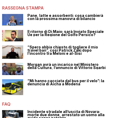
RASSEGNA STAMPA
Pane, latte e assorbenti: cosa cambierà
con la prossima manovra di bilancio
Il ritorno di Di Maio: sarà Inviato Speciale
Ue per la Regione del Golfo Persico?
“Spero abbia chiesto di togliere il mio
travel ban”, così Patrick Zaki dopo
l’incontro tra Meloni e al-Sisi
Morgan avrà un incarico nel Ministero
della Cultura, l’annuncio di Vittorio Sgarbi
“Mi hanno cacciata dal bus per il velo”: la
denuncia di Aicha a Modena
FAQ
Incidente stradale all’uscita di Novara:
morte due donne, arrestato un uomo alla
guida senza patente