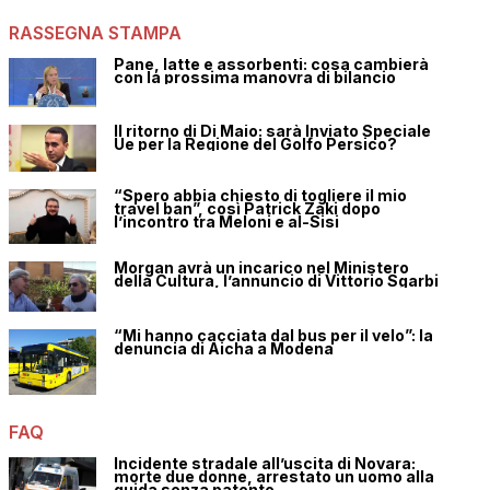
RASSEGNA STAMPA
Pane, latte e assorbenti: cosa cambierà
con la prossima manovra di bilancio
Il ritorno di Di Maio: sarà Inviato Speciale
Ue per la Regione del Golfo Persico?
“Spero abbia chiesto di togliere il mio
travel ban”, così Patrick Zaki dopo
l’incontro tra Meloni e al-Sisi
Morgan avrà un incarico nel Ministero
della Cultura, l’annuncio di Vittorio Sgarbi
“Mi hanno cacciata dal bus per il velo”: la
denuncia di Aicha a Modena
FAQ
Incidente stradale all’uscita di Novara:
morte due donne, arrestato un uomo alla
guida senza patente