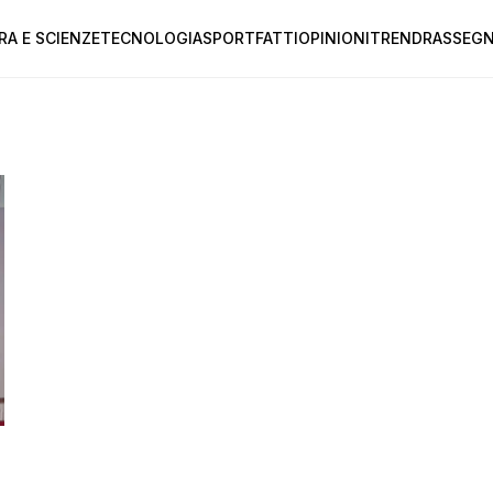
RA E SCIENZE
TECNOLOGIA
SPORT
FATTI
OPINIONI
TREND
RASSEGN