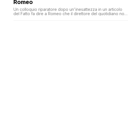
Romeo
Un colloquio riparatore dopo un'inesattezza in un articolo
del Fatto fa dire a Romeo che il direttore del quotidiano non
lo attaccherà in caso di acquisto dell'Unità'