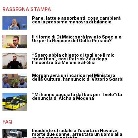
RASSEGNA STAMPA
Pane, latte e assorbenti: cosa cambierà
con la prossima manovra di bilancio
Il ritorno di Di Maio: sarà Inviato Speciale
Ue per la Regione del Golfo Persico?
“Spero abbia chiesto di togliere il mio
travel ban”, così Patrick Zaki dopo
l’incontro tra Meloni e al-Sisi
Morgan avrà un incarico nel Ministero
della Cultura, l’annuncio di Vittorio Sgarbi
“Mi hanno cacciata dal bus per il velo”: la
denuncia di Aicha a Modena
FAQ
Incidente stradale all’uscita di Novara:
morte due donne, arrestato un uomo alla
guida senza patente