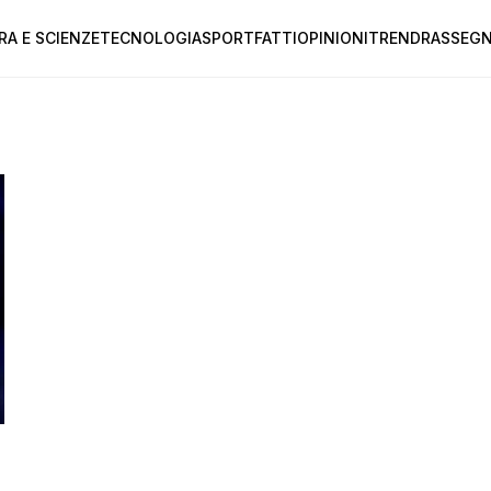
RA E SCIENZE
TECNOLOGIA
SPORT
FATTI
OPINIONI
TREND
RASSEGN