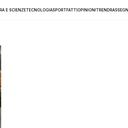
RA E SCIENZE
TECNOLOGIA
SPORT
FATTI
OPINIONI
TREND
RASSEGN