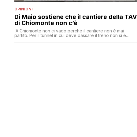
OPINIONI
Di Maio sostiene che il cantiere della TAV
di Chiomonte non c’è
'A Chiomonte non ci vado perché il cantiere non è mai
partito. Per il tunnel in cui deve passare il treno non si è
ancora scavato un millimetro'. Luigi Di Maio lo afferma oggi in
conferenza stampa rispondendo a una domanda su Salvini
che ha annunciato una visita proprio al cantiere. Ora, ci
dev'essere qualcosa [']