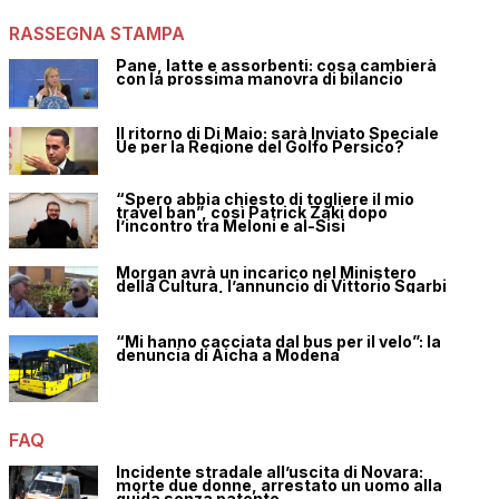
RASSEGNA STAMPA
Pane, latte e assorbenti: cosa cambierà
con la prossima manovra di bilancio
Il ritorno di Di Maio: sarà Inviato Speciale
Ue per la Regione del Golfo Persico?
“Spero abbia chiesto di togliere il mio
travel ban”, così Patrick Zaki dopo
l’incontro tra Meloni e al-Sisi
Morgan avrà un incarico nel Ministero
della Cultura, l’annuncio di Vittorio Sgarbi
“Mi hanno cacciata dal bus per il velo”: la
denuncia di Aicha a Modena
FAQ
Incidente stradale all’uscita di Novara:
morte due donne, arrestato un uomo alla
guida senza patente