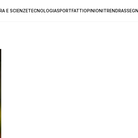
RA E SCIENZE
TECNOLOGIA
SPORT
FATTI
OPINIONI
TREND
RASSEGN