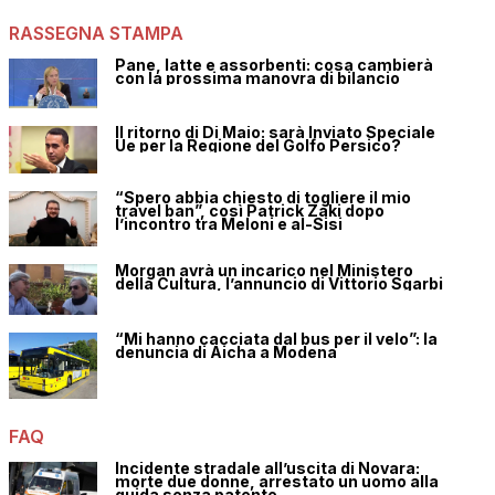
RASSEGNA STAMPA
Pane, latte e assorbenti: cosa cambierà
con la prossima manovra di bilancio
Il ritorno di Di Maio: sarà Inviato Speciale
Ue per la Regione del Golfo Persico?
“Spero abbia chiesto di togliere il mio
travel ban”, così Patrick Zaki dopo
l’incontro tra Meloni e al-Sisi
Morgan avrà un incarico nel Ministero
della Cultura, l’annuncio di Vittorio Sgarbi
“Mi hanno cacciata dal bus per il velo”: la
denuncia di Aicha a Modena
FAQ
Incidente stradale all’uscita di Novara:
morte due donne, arrestato un uomo alla
guida senza patente