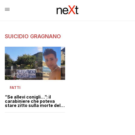
SUICIDIO GRAGNANO
FATTI
“Se allevi conigli…”: il
carabiniere che poteva
stare zitto sulla morte del
13enne di Gragnano