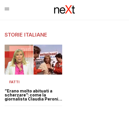
STORIE ITALIANE
FATTI
“Erano molto abituati a
scherzare”: come la
giornalista Claudia Peroni
ha ricordato i
palpeggiamenti di Alesi e
Berger