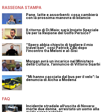
RASSEGNA STAMPA
Pane, latte e assorbenti: cosa cambierà
con la prossima manovra di bilancio
Il ritorno di Di Maio: sarà Inviato Speciale
Ue per la Regione del Golfo Persico?
“Spero abbia chiesto di togliere il mio
travel ban”, così Patrick Zaki dopo
l’incontro tra Meloni e al-Sisi
Morgan avrà un incarico nel Ministero
della Cultura, l’annuncio di Vittorio Sgarbi
“Mi hanno cacciata dal bus per il velo”: la
denuncia di Aicha a Modena
FAQ
Incidente stradale all’uscita di Novara:
morte due donne, arrestato un uomo alla
guida senza patente