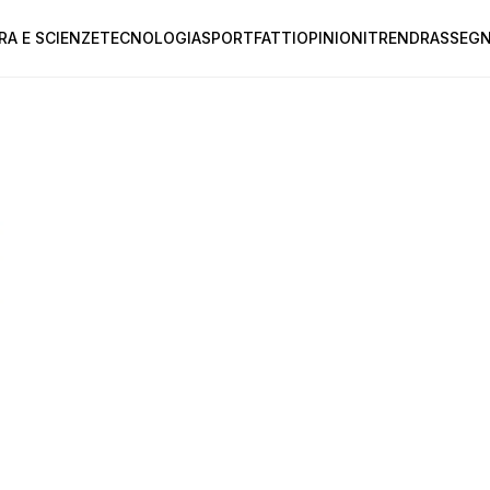
RA E SCIENZE
TECNOLOGIA
SPORT
FATTI
OPINIONI
TREND
RASSEGN