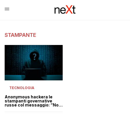
STAMPANTE
TECNOLOGIA
Anonymous hackera le
stampanti governative
russe col messaggio: “Non
è la tua guerra, ma del
governo”