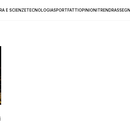
RA E SCIENZE
TECNOLOGIA
SPORT
FATTI
OPINIONI
TREND
RASSEGN
i