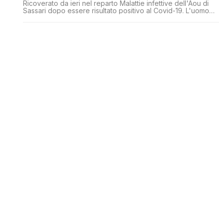
Ricoverato da ieri nel reparto Malattie infettive dell'Aou di
Sassari dopo essere risultato positivo al Covid-19. L'uomo
accusa i sintomi della malattia, è sotto osservazione dei vari
specialisti ed è sottoposto ad alti flussi di ossigeno