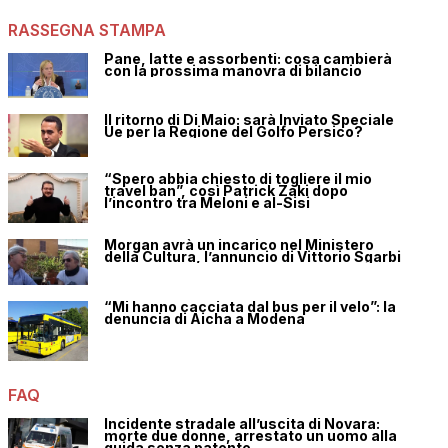
RASSEGNA STAMPA
Pane, latte e assorbenti: cosa cambierà
con la prossima manovra di bilancio
Il ritorno di Di Maio: sarà Inviato Speciale
Ue per la Regione del Golfo Persico?
“Spero abbia chiesto di togliere il mio
travel ban”, così Patrick Zaki dopo
l’incontro tra Meloni e al-Sisi
Morgan avrà un incarico nel Ministero
della Cultura, l’annuncio di Vittorio Sgarbi
“Mi hanno cacciata dal bus per il velo”: la
denuncia di Aicha a Modena
FAQ
Incidente stradale all’uscita di Novara:
morte due donne, arrestato un uomo alla
guida senza patente