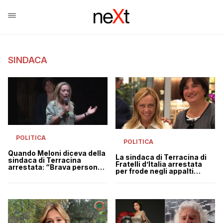
SINDACA
POLITICA
POLITICA
Quando Meloni diceva della
La sindaca di Terracina di
sindaca di Terracina
Fratelli d’Italia arrestata
arrestata: “Brava persona,
per frode negli appalti
onesta, capace, concreta”
balneari
| VIDEO