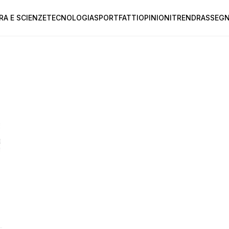
RA E SCIENZE
TECNOLOGIA
SPORT
FATTI
OPINIONI
TREND
RASSEGN