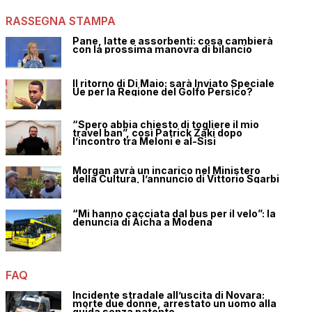
RASSEGNA STAMPA
Pane, latte e assorbenti: cosa cambierà
con la prossima manovra di bilancio
Il ritorno di Di Maio: sarà Inviato Speciale
Ue per la Regione del Golfo Persico?
“Spero abbia chiesto di togliere il mio
travel ban”, così Patrick Zaki dopo
l’incontro tra Meloni e al-Sisi
Morgan avrà un incarico nel Ministero
della Cultura, l’annuncio di Vittorio Sgarbi
“Mi hanno cacciata dal bus per il velo”: la
denuncia di Aicha a Modena
FAQ
Incidente stradale all’uscita di Novara:
morte due donne, arrestato un uomo alla
guida senza patente