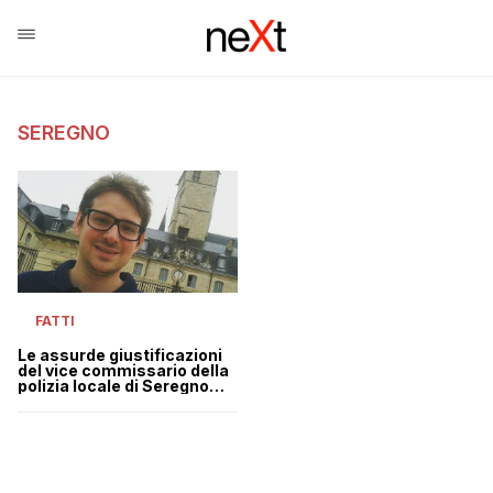
SEREGNO
FATTI
Le assurde giustificazioni
del vice commissario della
polizia locale di Seregno
che chiama “ebrei” i
milanisti