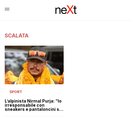
SCALATA
SPORT
L’alpinista Nirmal Purja: “Io
irresponsabile con
sneakers e pantaloncini sul
Monte Rosa? So ciò che
faccio”