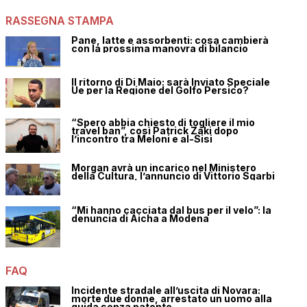
RASSEGNA STAMPA
Pane, latte e assorbenti: cosa cambierà
con la prossima manovra di bilancio
Il ritorno di Di Maio: sarà Inviato Speciale
Ue per la Regione del Golfo Persico?
“Spero abbia chiesto di togliere il mio
travel ban”, così Patrick Zaki dopo
l’incontro tra Meloni e al-Sisi
Morgan avrà un incarico nel Ministero
della Cultura, l’annuncio di Vittorio Sgarbi
“Mi hanno cacciata dal bus per il velo”: la
denuncia di Aicha a Modena
FAQ
Incidente stradale all’uscita di Novara:
morte due donne, arrestato un uomo alla
guida senza patente