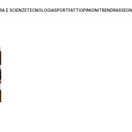
RA E SCIENZE
TECNOLOGIA
SPORT
FATTI
OPINIONI
TREND
RASSEGN