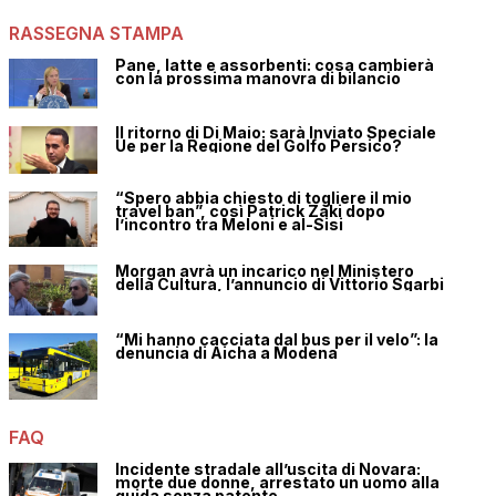
RASSEGNA STAMPA
Pane, latte e assorbenti: cosa cambierà
con la prossima manovra di bilancio
Il ritorno di Di Maio: sarà Inviato Speciale
Ue per la Regione del Golfo Persico?
“Spero abbia chiesto di togliere il mio
travel ban”, così Patrick Zaki dopo
l’incontro tra Meloni e al-Sisi
Morgan avrà un incarico nel Ministero
della Cultura, l’annuncio di Vittorio Sgarbi
“Mi hanno cacciata dal bus per il velo”: la
denuncia di Aicha a Modena
FAQ
Incidente stradale all’uscita di Novara:
morte due donne, arrestato un uomo alla
guida senza patente