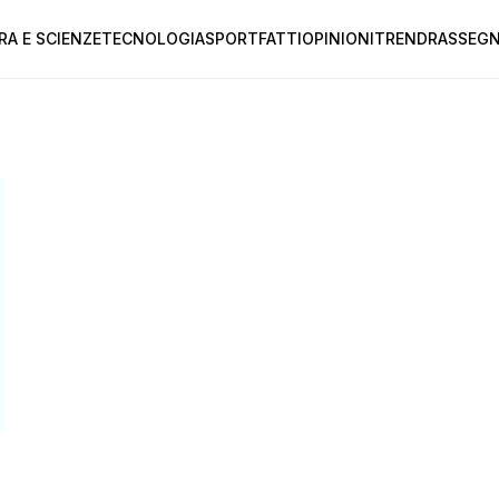
RA E SCIENZE
TECNOLOGIA
SPORT
FATTI
OPINIONI
TREND
RASSEGN