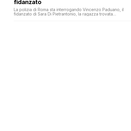
fidanzato
La polizia di Roma sta interrogando Vincenzo Paduano, il
fidanzato di Sara Di Pietrantonio, la ragazza trovata
carbonizzata in via della Magliana 1102 domenica notte vicin
all'auto della madre bruciata. Intorno alle 21, dopo un’intera
giornata di interrogatorio, ha chiesto di essere assistito da u
avvocato