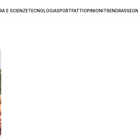
RA E SCIENZE
TECNOLOGIA
SPORT
FATTI
OPINIONI
TREND
RASSEGN