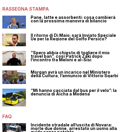
RASSEGNA STAMPA
Pane, latte e assorbenti: cosa cambierà
con la prossima manovra di bilancio
Il ritorno di Di Maio: sarà Inviato Speciale
Ue per la Regione del Golfo Persico?
“Spero abbia chiesto di togliere il mio
travel ban”, così Patrick Zaki dopo
l’incontro tra Meloni e al-Sisi
Morgan avrà un incarico nel Ministero
della Cultura, l’annuncio di Vittorio Sgarbi
“Mi hanno cacciata dal bus per il velo”: la
denuncia di Aicha a Modena
FAQ
Incidente stradale all’uscita di Novara:
morte due donne, arrestato un uomo alla
guida senza patente