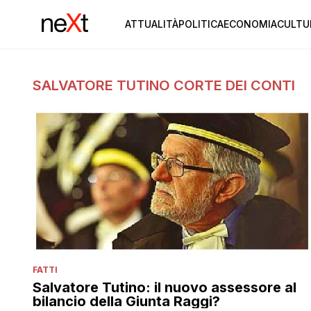
ATTUALITÀ
POLITICA
ECONOMIA
CULTU
SALVATORE TUTINO CORTE DEI CONTI
FATTI
Salvatore Tutino: il nuovo assessore al
bilancio della Giunta Raggi?