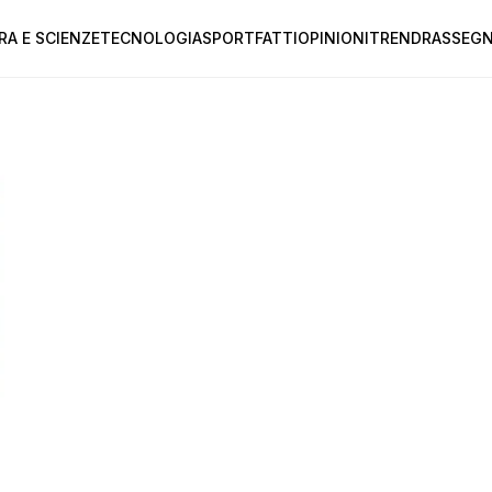
RA E SCIENZE
TECNOLOGIA
SPORT
FATTI
OPINIONI
TREND
RASSEGN