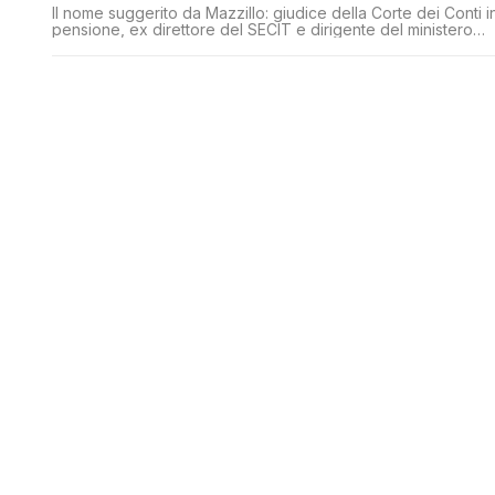
Il nome suggerito da Mazzillo: giudice della Corte dei Conti i
pensione, ex direttore del SECIT e dirigente del ministero
dell'Economia. Venne criticato da Castelli e Ruocco
all'epoca della sua nomina