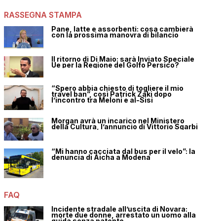
RASSEGNA STAMPA
Pane, latte e assorbenti: cosa cambierà
con la prossima manovra di bilancio
Il ritorno di Di Maio: sarà Inviato Speciale
Ue per la Regione del Golfo Persico?
“Spero abbia chiesto di togliere il mio
travel ban”, così Patrick Zaki dopo
l’incontro tra Meloni e al-Sisi
Morgan avrà un incarico nel Ministero
della Cultura, l’annuncio di Vittorio Sgarbi
“Mi hanno cacciata dal bus per il velo”: la
denuncia di Aicha a Modena
FAQ
Incidente stradale all’uscita di Novara:
morte due donne, arrestato un uomo alla
guida senza patente