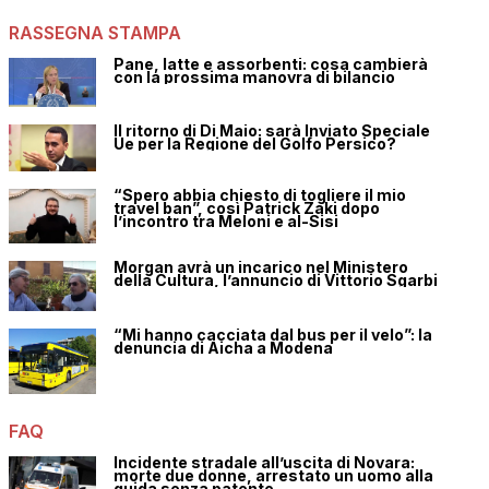
RASSEGNA STAMPA
Pane, latte e assorbenti: cosa cambierà
con la prossima manovra di bilancio
Il ritorno di Di Maio: sarà Inviato Speciale
Ue per la Regione del Golfo Persico?
“Spero abbia chiesto di togliere il mio
travel ban”, così Patrick Zaki dopo
l’incontro tra Meloni e al-Sisi
Morgan avrà un incarico nel Ministero
della Cultura, l’annuncio di Vittorio Sgarbi
“Mi hanno cacciata dal bus per il velo”: la
denuncia di Aicha a Modena
FAQ
Incidente stradale all’uscita di Novara:
morte due donne, arrestato un uomo alla
guida senza patente