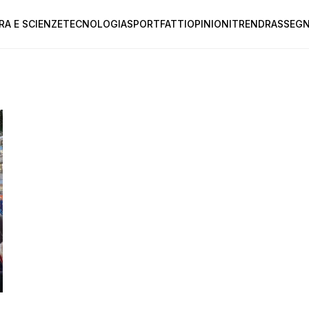
RA E SCIENZE
TECNOLOGIA
SPORT
FATTI
OPINIONI
TREND
RASSEGN