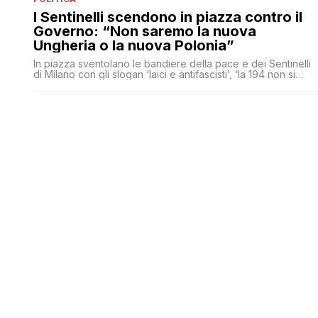
I Sentinelli scendono in piazza contro il
Governo: “Non saremo la nuova
Ungheria o la nuova Polonia”
In piazza sventolano le bandiere della pace e dei Sentinelli
di Milano con gli slogan ‘laici e antifascisti’, ‘la 194 non si
tocca’ e ‘viva la libertà'