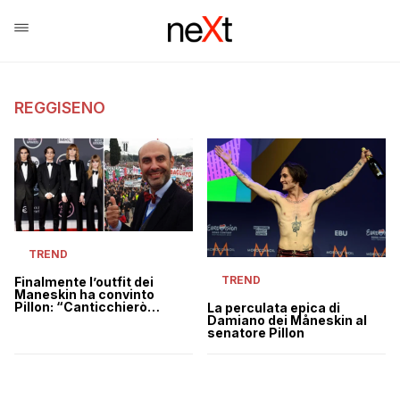
REGGISENO
TREND
TREND
Finalmente l’outfit dei
Maneskin ha convinto
Pillon: “Canticchierò
La perculata epica di
Beggin’ per sdebitarmi”
Damiano dei Måneskin al
senatore Pillon