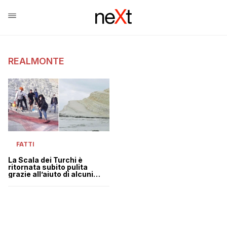
REALMONTE
FATTI
La Scala dei Turchi è
ritornata subito pulita
grazie all’aiuto di alcuni
giovani volontari