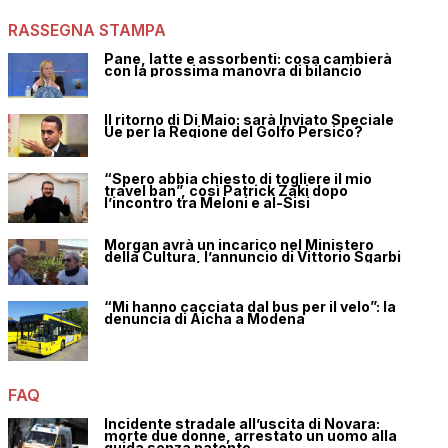
RASSEGNA STAMPA
Pane, latte e assorbenti: cosa cambierà
con la prossima manovra di bilancio
Il ritorno di Di Maio: sarà Inviato Speciale
Ue per la Regione del Golfo Persico?
“Spero abbia chiesto di togliere il mio
travel ban”, così Patrick Zaki dopo
l’incontro tra Meloni e al-Sisi
Morgan avrà un incarico nel Ministero
della Cultura, l’annuncio di Vittorio Sgarbi
“Mi hanno cacciata dal bus per il velo”: la
denuncia di Aicha a Modena
FAQ
Incidente stradale all’uscita di Novara:
morte due donne, arrestato un uomo alla
guida senza patente