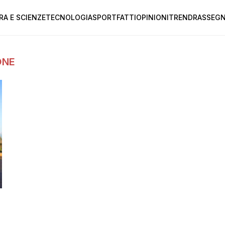
RA E SCIENZE
TECNOLOGIA
SPORT
FATTI
OPINIONI
TREND
RASSEGN
ONE